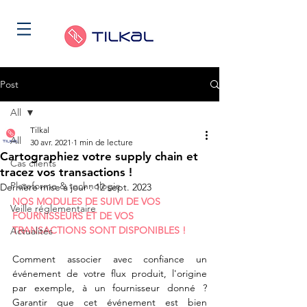
Post
All
Tilkal
All
30 avr. 2021
1 min de lecture
Cartographiez votre supply chain et
Cas clients
tracez vos transactions !
Plateforme & technologie
Dernière mise à jour :
12 sept. 2023
NOS MODULES DE SUIVI DE VOS 
Veille réglementaire
FOURNISSEURS ET DE VOS 
TRANSACTIONS SONT DISPONIBLES !
Actualités
Comment associer avec confiance un 
événement de votre flux produit, l'origine 
par exemple, à un fournisseur donné ? 
Garantir que cet événement est bien 