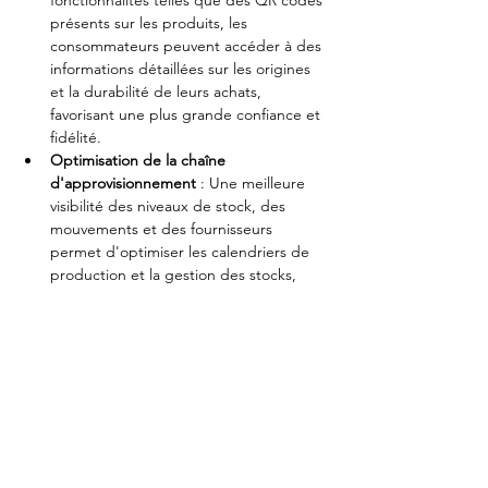
présents sur les produits, les 
consommateurs peuvent accéder à des 
informations détaillées sur les origines 
et la durabilité de leurs achats, 
favorisant une plus grande confiance et 
fidélité.
Optimisation de la chaîne 
d'approvisionnement
 : Une meilleure 
visibilité des niveaux de stock, des 
mouvements et des fournisseurs 
permet d'optimiser les calendriers de 
production et la gestion des stocks, 
réduisant les coûts et améliorant 
l'efficacité et la résilience.
Lutte contre la contrefaçon
 : Les 
systèmes de traçabilité sécurisés aident 
à vérifier l'authenticité des produits, 
protégeant les marques et les 
consommateurs contre les produits 
contrefaits.