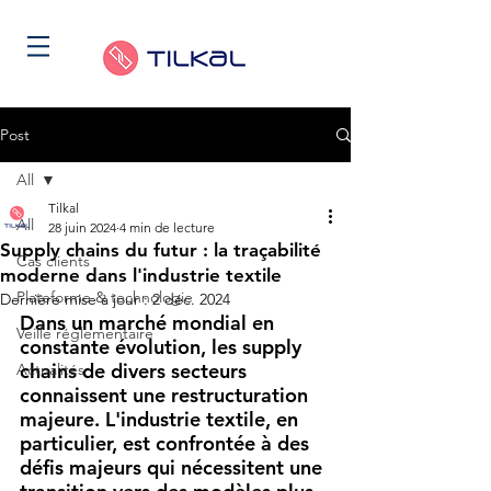
Post
All
Tilkal
All
28 juin 2024
4 min de lecture
Supply chains du futur : la traçabilité
Cas clients
moderne dans l'industrie textile
Plateforme & technologie
Dernière mise à jour :
2 déc. 2024
Dans un marché mondial en 
Veille réglementaire
constante évolution, les supply 
chains de divers secteurs 
Actualités
connaissent une restructuration 
majeure. L'industrie textile, en 
particulier, est confrontée à des 
défis majeurs qui nécessitent une 