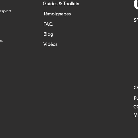
Guides & Toolkits
ssport
Témoignages
S
t
FAQ
Blog
es
Vidéos
©
Po
C
M