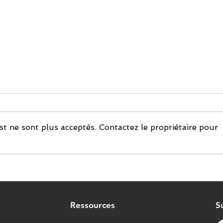
t ne sont plus acceptés. Contactez le propriétaire pour
Tilkal soutient Savencia
Gourmet et ses marques
pour leur conformité à la
RDUE
Ressources
S