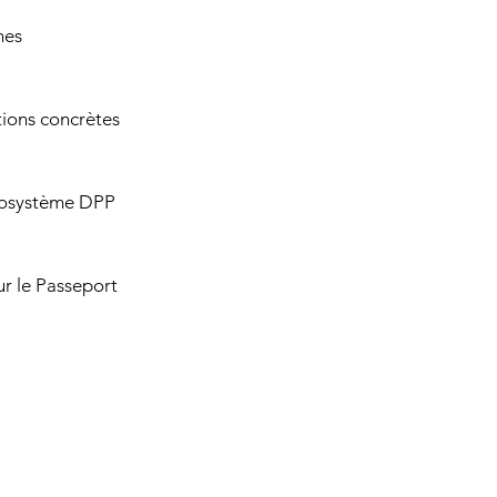
nes 
tions concrètes 
cosystème DPP 
ur le Passeport 