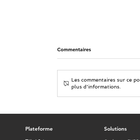
Commentaires
Les commentaires sur ce pos
plus d'informations.
Eramet: métaux durables et
Passeport Numérique
Produit (DPP)
Plateforme
Solutions