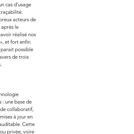
un cas d’usage 
raçabilité. 
breux acteurs de 
 après le 
avoir réalisé nos 
 et fort enfin 
l parait possible 
vers de trois 
.
chnologie 
s : une base de 
e collaboratif, 
mises à jour en 
 auditable. Cette 
ou privée, voire 