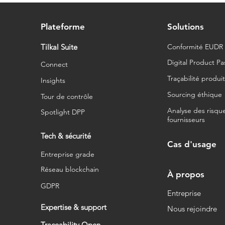
traçabilité au service d'un
approvisionnement
responsable en cacao
Plateforme
Solutions
Tilkal Suite
Conformité EUDR
Digital Product Pa
Connect
Traçabilité produi
Insights
Sourcing éthique
Tour de contrôle
Analyse des risqu
Spotlight DPP
fournisseurs
Tech & sécurité
Cas d'usage
Entreprise grade
Réseau blockchain
À propos
GDPR
Entreprise
Expertise & support
Nous rejoindre
Traceability Open