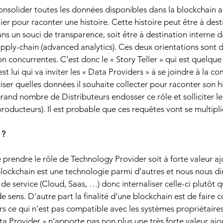
consolider toutes les données disponibles dans la blockchain au
lier pour raconter une histoire. Cette histoire peut être à dest
s un souci de transparence, soit être à destination interne 
pply-chain (advanced analytics). Ces deux orientations sont d’
 concurrentes. C’est donc le « Story Teller » qui est quelque 
est lui qui va inviter les « Data Providers » à se joindre à la 
iser quelles données il souhaite collecter pour raconter son hi
and nombre de Distributeurs endosser ce rôle et solliciter le
roducteurs). Il est probable que ces requêtes vont se multipli
 ?
e prendre le rôle de Technology Provider soit à forte valeur a
ockchain est une technologie parmi d’autres et nous nous di
e service (Cloud, Saas, …) donc internaliser celle-ci plutôt q
e sens. D’autre part la finalité d’une blockchain est de faire c
 ce qui n’est pas compatible avec les systèmes propriétaires
 Provider » n’apporte pas non plus une très forte valeur ajout