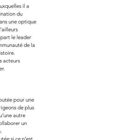
xquelles il a 
ination du 
dans une optique 
ailleurs 
part le leader 
communauté de la 
stoire.
s acteurs 
er.
joutée pour une 
rigeons de plus 
u’une autre 
ollaborer un 
.
ée si ce n’est 