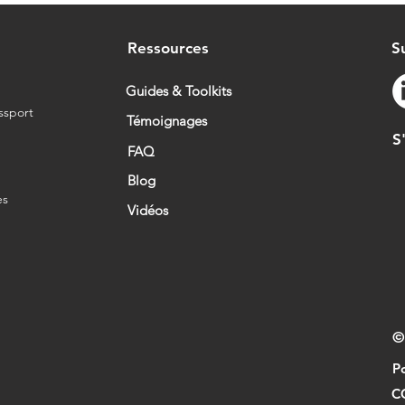
Produit: un levier vers plus
pas 
de transparence et de
durabilité
Ressources
S
Guides & Toolkits
ssport
Témoignages
S
t
FAQ
Blog
es
Vidéos
©
Po
C